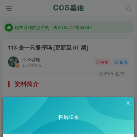
售后QQ:772334847
想看那个coser作品，请在搜索框搜索
现在遇到数据丢失，售后QQ:772334847
售后QQ:772334847
113-是一只熊仔吗
[更新至 51 期]
想看那个coser作品，请在搜索框搜索
COS基地
关注
私信
35天前更新
5918
77
资料简介
是一只熊仔吗，微博动漫博主，粉丝19.1万。微博：@
是一只熊仔吗
售后联系
部分预览