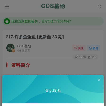
售后QQ:772334847
想看那个coser作品，请在搜索框搜索
现在遇到数据丢失，售后QQ:772334847
售后QQ:772334847
217-许多鱼鱼鱼
[更新至 33 期]
想看那个coser作品，请在搜索框搜索
COS基地
关注
私信
4年前更新
1576
113
资料简介
许多鱼鱼鱼，半次元coser，原微博@苏夏yuyu，这妹
子拍的作品比较鲜美，人靓嘴甜，抱回家去得让一村子的人
售后联系
羡慕。
部分预览