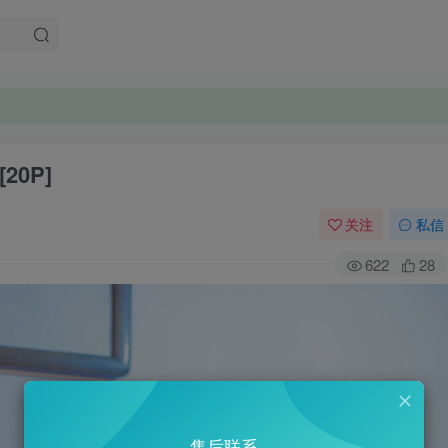
20P]
关注
私信
622
28
售后联系