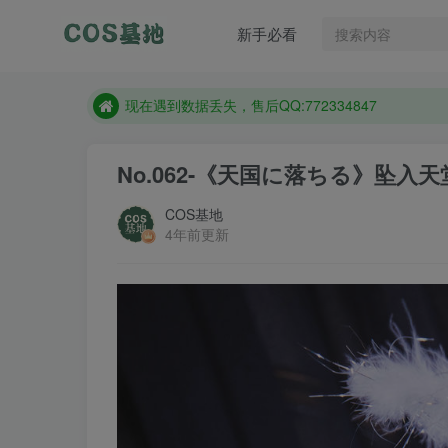
售后QQ:772334847
新手必看
想看那个coser作品，请在搜索框搜索
现在遇到数据丢失，售后QQ:772334847
售后QQ:772334847
想看那个coser作品，请在搜索框搜索
No.062-《天国に落ちる》坠入天堂 [
COS基地
4年前更新