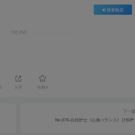
登录购买
THE END
3
分享
收藏
6
下一
No.076-白丝护士《心身バランス》 [150P 