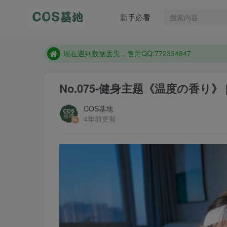
新手必看
售后QQ:772334847
想看那个coser作品，请在搜索框搜索
现在遇到数据丢失，售后QQ:772334847
售后QQ:772334847
No.075-健身主题《温度の香り》 [1
想看那个coser作品，请在搜索框搜索
COS基地
4年前更新