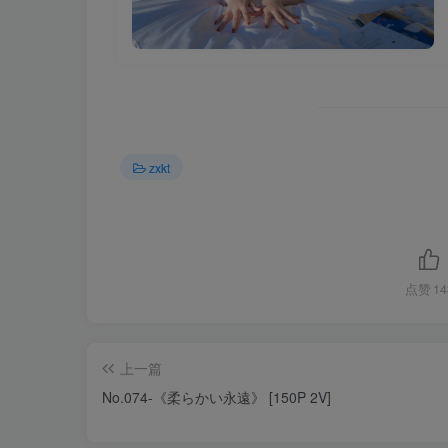
zxkt
点赞
14
上一篇
No.074-《柔らかい永遠》 [150P 2V]